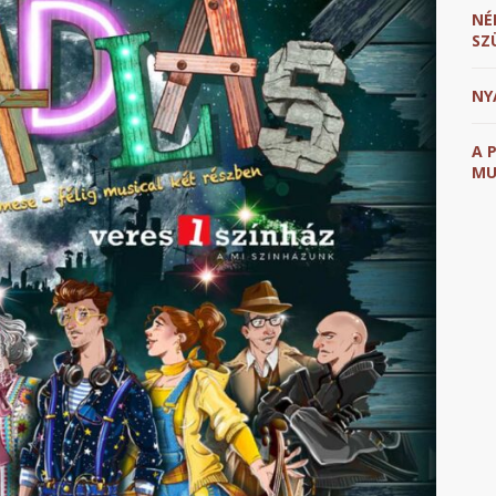
NÉ
SZ
NY
A 
MU