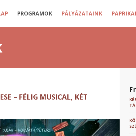
LAP
PROGRAMOK
PÁLYÁZATAINK
PAPRIKA
K
F
ESE – FÉLIG MUSICAL, KÉT
KÉ
TÁ
KÖ
SZ